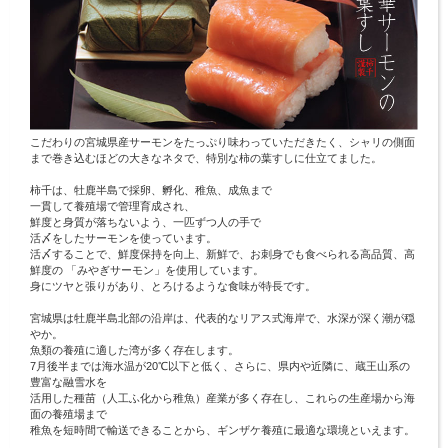
こだわりの宮城県産サーモンをたっぷり味わっていただきたく、シャリの側面
まで巻き込むほどの大きなネタで、特別な柿の葉すしに仕立てました。
柿千は、牡鹿半島で採卵、孵化、稚魚、成魚まで
一貫して養殖場で管理育成され、
鮮度と身質が落ちないよう、一匹ずつ人の手で
活〆をしたサーモンを使っています。
活〆することで、鮮度保持を向上、新鮮で、お刺身でも食べられる高品質、高
鮮度の 「みやぎサーモン」を使用しています。
身にツヤと張りがあり、とろけるような食味が特長です。
宮城県は牡鹿半島北部の沿岸は、代表的なリアス式海岸で、水深が深く潮が穏
やか。
魚類の養殖に適した湾が多く存在します。
7月後半までは海水温が20℃以下と低く、さらに、県内や近隣に、蔵王山系の
豊富な融雪水を
活用した種苗（人工ふ化から稚魚）産業が多く存在し、これらの生産場から海
面の養殖場まで
稚魚を短時間で輸送できることから、ギンザケ養殖に最適な環境といえます。