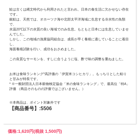
鮭は古くは縄文時代から利用されたと言われ、日本の食生活に欠かせない存在
です。
銀鮭は、天然では、オホーツク海や北部太平洋海域に生息する冷水性の魚類
で、
水温20℃以下の水質の良い海域でのみ生息。もともと日本には生息していませ
んでした。
しかし、この地域の漁業協同組合は、成長が早く養殖に適していることに着目
し、
海面養殖試験を行い、成功をおさめました。
この良質なサーモンを、すしに合うように塩、酢で味の調整を重ねました。
お米は食味ランキング*高評価の「伊賀米コシヒカリ」。もっちりとした粘り
と甘みが特長です。
* ※一般財団法人日本穀物検定協会「米の食味ランキング」で、最高位「特A」
評価 （商品そのものの評価ではございません。）
※本商品は、ポイント対象外です
【商品番号】:5506
価格:
1,620円
(税抜 1,500円)