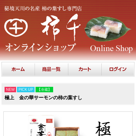
NEW
PICK UP
【冷蔵】
極上 金の華サーモンの柿の葉すし