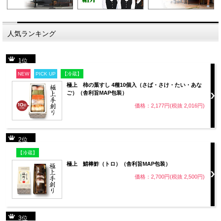
人気ランキング
1位
NEW
PICK UP
【冷蔵】
極上 柿の葉すし 4種10個入（さば・さけ・たい・あな
ご）（舎利旨MAP包装）
価格：2,177円(税抜 2,016円)
2位
【冷蔵】
極上 鯖棒鮓（トロ）（舎利旨MAP包装）
価格：2,700円(税抜 2,500円)
3位