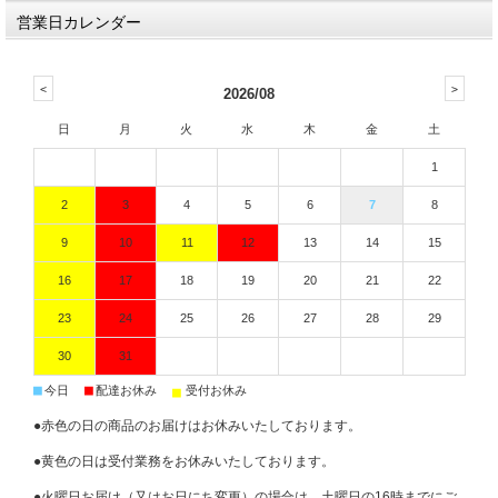
営業日カレンダー
2026/08
日
月
火
水
木
金
土
1
2
3
4
5
6
7
8
9
10
11
12
13
14
15
16
17
18
19
20
21
22
23
24
25
26
27
28
29
30
31
■
■
■
今日
配達お休み
受付お休み
●赤色の日の商品のお届けはお休みいたしております。
●黄色の日は受付業務をお休みいたしております。
●火曜日お届け（又はお日にち変更）の場合は、土曜日の16時までにご