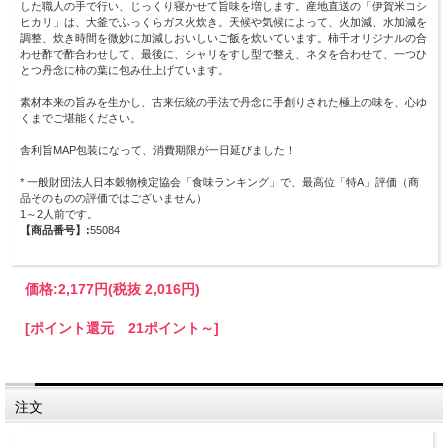
した職人の手で行い、じっくり寝かせて旨味を増します。産地直送の「伊賀米コシ
ヒカリ」は、大釜でふっくらガス火炊き。天候や気候によって、火加減、水加減を
調整、炊き時間を微妙に加減しおいしいご飯を炊いています。柿千オリジナルの合
わせ酢で酢合わせして、最後に、シャリをすし型で整え、ネタを合わせて、一つひ
とつ丹念に柿の葉に包み仕上げています。
素材本来の旨みを生かし、古来伝統の手法で丹念に手創りされた極上の味を、心ゆ
くまでご堪能ください。
舎利旨MAP包装になって、消費期限が一日延びました！
* 一般財団法人日本穀物検定協会「食味ランキング」で、最高位「特A」評価（商
品そのものの評価ではございません）
1～2人前です。
【商品番号】:
55084
価格:
2,177円
(税抜 2,016円)
[ポイント還元 21ポイント～]
注文