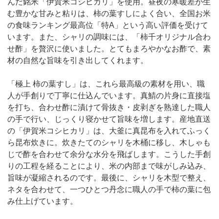
んだ銘米「伊賀米コシヒカリ」を使用。昼夜の寒暖差が生
む豊かな甘みと粘りは、柿の葉すしによく合い、全国お米
の食味ランキング最高位「特A」という高い評価を受けて
います。また、シャリの調味には、「柿千オリジナル合わ
せ酢」を贅沢に使いました。とてもまろやかなお酢で、素
材の自然な旨味を引き出してくれます。
「極上 柿の葉すし」は、これら最高級の素材を用い、職
人が手創りで丁寧に仕込んでいます。真鯖の片身に直接塩
を打ち、合わせ酢に漬けて骨抜き・皮剥ぎを熟達した職人
の手で行い、じっくり寝かせて旨味を増します。産地直送
の「伊賀米コシヒカリ」は、大釜に真昆布を入れてふっく
ら昆布炊きに。炊きたてのシャリを木桶に移し、木しゃも
じで酢を合わせて余分な水分を飛ばします。こうした手創
りの工程を経ることにより、米の内部まで味がしみ込み、
旨味が凝縮されるのです。最後に、シャリを木型で整え、
ネタを合わせて、一つひとつ丹念に職人の手で柿の葉に包
み仕上げています。