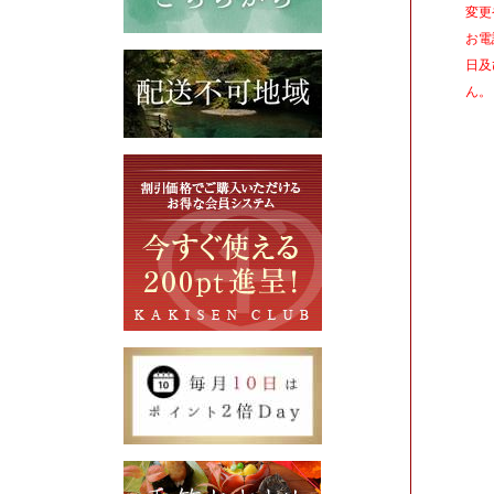
変更
お電
日及
ん。