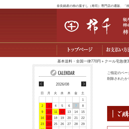
奈良銘産の柿の葉すし（寿司）専門店の通販、「
基本送料・全国一律770円＋クール宅急便
ご指定のペー
削除されたか
2026/08
日
月
火
水
木
金
土
1
2
3
4
5
6
7
8
9
10
11
12
13
14
15
16
17
18
19
20
21
22
23
24
25
26
27
28
29