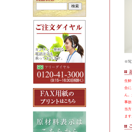
※写
生鮮
合に
ん。
事故
当方
ます