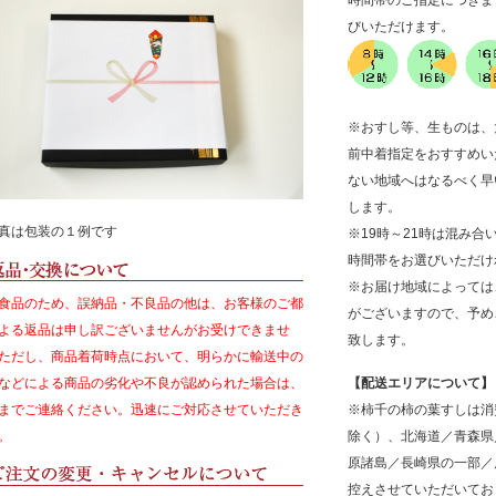
時間帯のご指定につきま
びいただけます。
※おすし等、生ものは、
前中着指定をおすすめい
ない地域へはなるべく早
します。
真は包装の１例です
※19時～21時は混み
時間帯をお選びいただけ
※お届け地域によっては
食品のため、誤納品・不良品の他は、お客様のご都
がございますので、予め
よる返品は申し訳ございませんがお受けできませ
致します。
ただし、商品着荷時点において、明らかに輸送中の
などによる商品の劣化や不良が認められた場合は、
【配送エリアについて】
までご連絡ください。迅速にご対応させていただき
※柿千の柿の葉すしは消
。
除く）、北海道／青森県
原諸島／長崎県の一部／
控えさせていただいてお