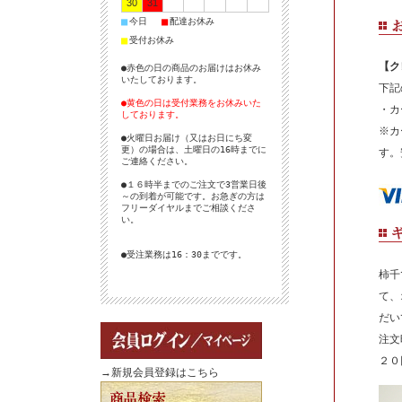
30
31
■
■
今日
配達お休み
■
受付お休み
【ク
●赤色の日の商品のお届けはお休み
いたしております。
下記
●黄色の日は受付業務をお休みいた
・カ
しております。
※カ
●火曜日お届け（又はお日にち変
更）の場合は、土曜日の16時までに
す。
ご連絡ください。
●１６時半までのご注文で3営業日後
～の到着が可能です。お急ぎの方は
フリーダイヤルまでご相談くださ
い。
●受注業務は16：30までです。
柿千
て、
だい
注文
２０
→新規会員登録はこちら