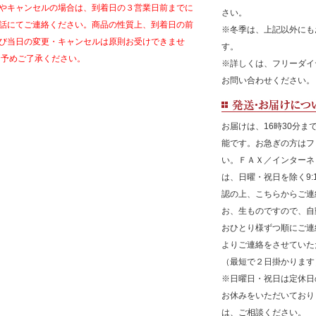
やキャンセルの場合は、到着日の３営業日前までに
さい。
話にてご連絡ください。商品の性質上、到着日の前
※冬季は、上記以外にも
び当日の変更・キャンセルは原則お受けできませ
す。
 予めご了承ください。
※詳しくは、フリーダイヤル
お問い合わせください。
お届けは、16時30分ま
能です。お急ぎの方はフ
い。ＦＡＸ／インターネ
は、日曜・祝日を除く9:1
認の上、こちらからご連
お、生ものですので、自
おひとり様ずつ順にご連
よりご連絡をさせていた
（最短で２日掛かります
※日曜日・祝日は定休日
お休みをいただいており
は、ご相談ください。