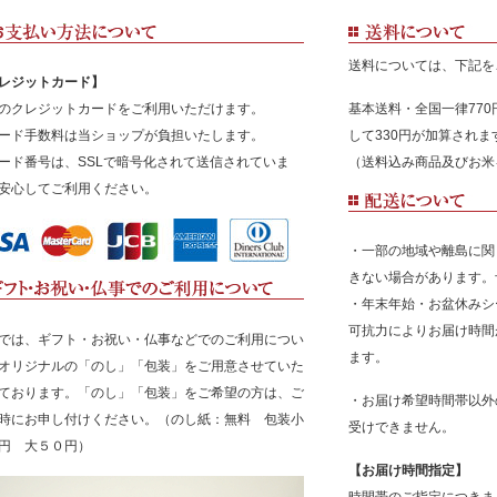
送料については、下記を
レジットカード】
のクレジットカードをご利用いただけます。
基本送料・全国一律77
ード手数料は当ショップが負担いたします。
して330円が加算され
ード番号は、SSLで暗号化されて送信されていま
（送料込み商品及びお米
安心してご利用ください。
・一部の地域や離島に関
きない場合があります。
・年末年始・お盆休みシ
可抗力によりお届け時間
では、ギフト・お祝い・仏事などでのご利用につい
ます。
オリジナルの「のし」「包装」をご用意させていた
ております。「のし」「包装」をご希望の方は、ご
・お届け希望時間帯以外
時にお申し付けください。（のし紙：無料 包装小
受けできません。
円 大５０円）
【お届け時間指定】