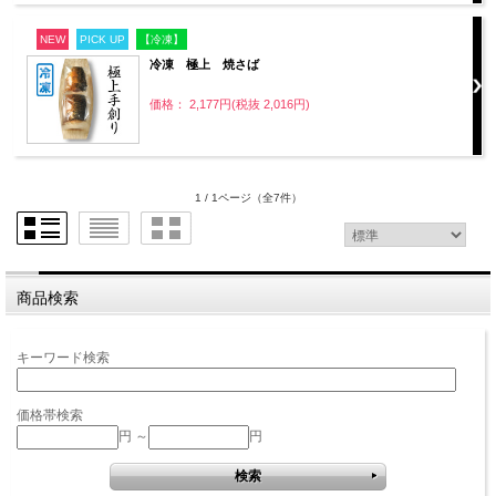
NEW
PICK UP
【冷凍】
冷凍 極上 焼さば
価格： 2,177円(税抜 2,016円)
1 / 1ページ
（全7件）
商品検索
キーワード検索
価格帯検索
円 ～
円