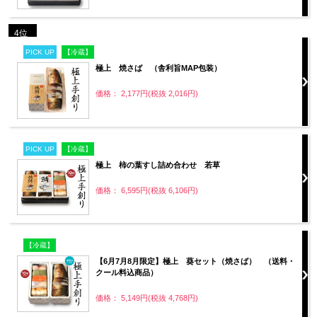
4位
PICK UP
【冷蔵】
極上 焼さば （舎利旨MAP包装）
価格： 2,177円(税抜 2,016円)
PICK UP
【冷蔵】
極上 柿の葉すし詰め合わせ 若草
価格： 6,595円(税抜 6,106円)
【冷蔵】
【6月7月8月限定】極上 葵セット（焼さば） （送料・
クール料込商品）
価格： 5,149円(税抜 4,768円)