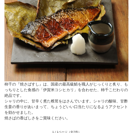
柿千の『焼さばすし』は、国産の最高級鯖を職人がじっくりと炙り、も
っちりとした食感の「伊賀米コシヒカリ」を合わせた、柿千こだわりの
絶品です。
シャリの中に、甘辛く煮た椎茸をはさんでいます。シャリの酸味、甘酢
生姜の香りがあいまって、ちょうどいい口当たりになるようアクセント
を効かせました。
焼さばの香ばしさをご賞味ください。
1 / 1ページ
（全7件）